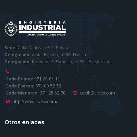
Sede:
Calle Carlos I, nº 2. Palma
Delegación:
Avda. España, nº 56. Eivissa
Delegación:
Ronda de S'Estancia, nº 33 - Es Mercadal
Sede Palma:
971 20 81 11
Sede Eivissa:
871 00 52 50
Sede Menorca:
971 25 62 70
coeib@coeib.com
http://www.coeib.com/
Otros enlaces