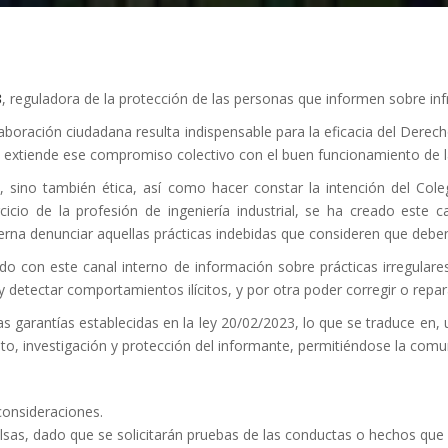
3
, reguladora de la protección de las personas que informen sobre inf
aboración ciudadana resulta indispensable para la eficacia del Derec
 extiende ese compromiso colectivo con el buen funcionamiento de las
, sino también ética, así como hacer constar la intención del Coleg
rcicio de la profesión de ingeniería industrial, se ha creado este 
na denunciar aquellas prácticas indebidas que consideren que deben 
do con este canal interno de información sobre prácticas irregulare
 detectar comportamientos ilícitos, y por otra poder corregir o repara
as garantías establecidas en la ley 20/02/2023, lo que se traduce en,
ento, investigación y protección del informante, permitiéndose la com
consideraciones.
alsas, dado que se solicitarán pruebas de las conductas o hechos que