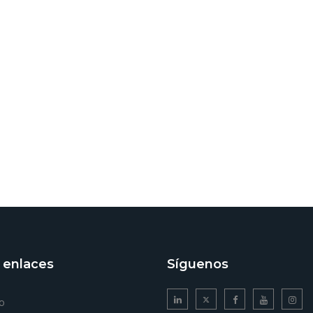
 enlaces
Síguenos
o