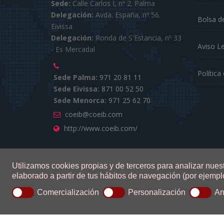
Sede:
Calle Carlos I, nº 2. Palma
Delegación:
Avda. España, nº 56.
Bolsa d
Eivissa
Delegación:
Ronda de S'Estancia, nº 33
Aviso L
- Es Mercadal
Política
Sede Palma:
971 20 81 11
Sede Eivissa:
871 00 52 50
Sede Menorca:
971 25 62 70
coeib@coeib.com
http://www.coeib.com/
Utilizamos cookies propias y de terceros para analizar nuest
elaborado a partir de tus hábitos de navegación (por ejemplo
0.1.2.47
Comercialización
Personalización
An