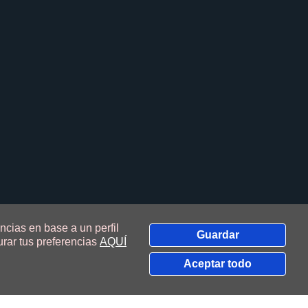
ncias en base a un perfil
Guardar
rar tus preferencias
AQUÍ
Contacta con nosotros!
Aceptar todo
Ada Sistemas