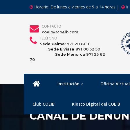
Horario: De lunes a viernes de 9 a 14 horas |
Ir
CONTACTO
coeib@coeib.com
TELÉFONO
Sede Palma:
971 20 81 11
Sede Eivissa
871 00 52 50
Sede Menorca
971 25 62
70
Institución
Oficina Virtual
Club COEIB
Kiosco Digital del COEIB
CANAL DE DENUN