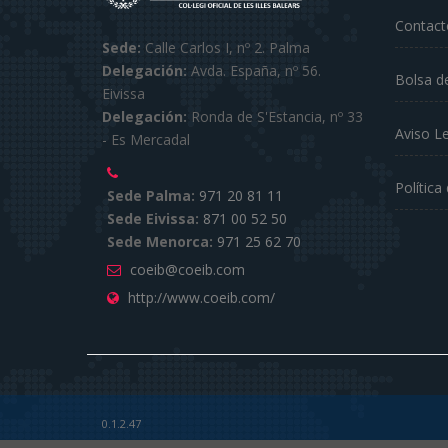
Contact
Sede:
Calle Carlos I, nº 2. Palma
Delegación:
Avda. España, nº 56.
Bolsa d
Eivissa
Delegación:
Ronda de S'Estancia, nº 33
Aviso L
- Es Mercadal
Política
Sede Palma:
971 20 81 11
Sede Eivissa:
871 00 52 50
Sede Menorca:
971 25 62 70
coeib@coeib.com
http://www.coeib.com/
0.1.2.47