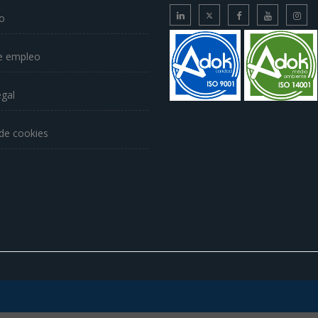
o
e empleo
egal
 de cookies