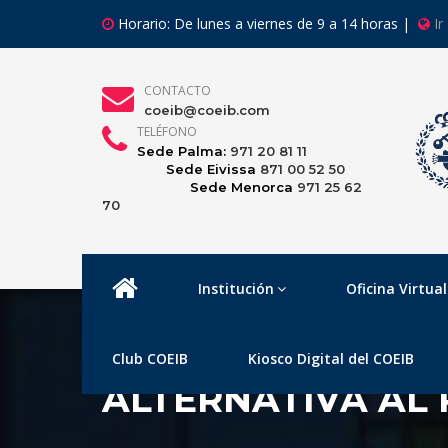
Horario: De lunes a viernes de 9 a 14 horas |
Ir
CONTACTO
coeib@coeib.com
TELÉFONO
Sede Palma:
971 20 81 11
Sede Eivissa
871 00 52 50
Sede Menorca
971 25 62
70
Institución
Oficina Virtual
Club COEIB
Kiosco Digital del COEIB
ALTERNATIVA AL