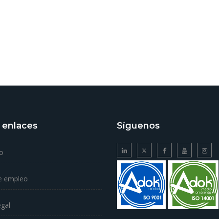
 enlaces
Síguenos
o
e empleo
egal