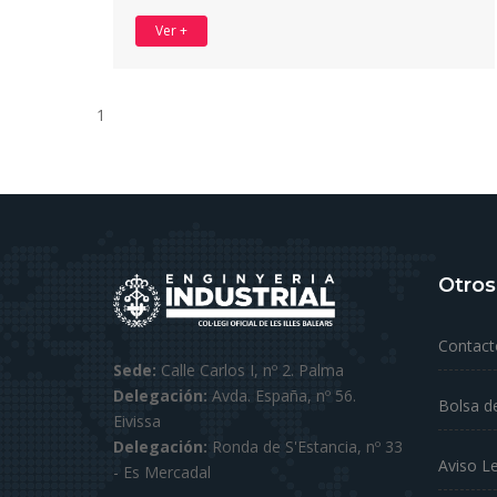
Ver +
1
Otros
Contact
Sede:
Calle Carlos I, nº 2. Palma
Delegación:
Avda. España, nº 56.
Bolsa d
Eivissa
Delegación:
Ronda de S'Estancia, nº 33
Aviso L
- Es Mercadal