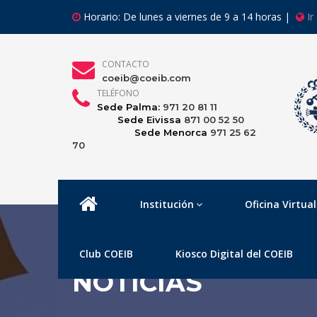
Horario: De lunes a viernes de 9 a 14 horas |
Ir
CONTACTO
coeib@coeib.com
TELÉFONO
Sede Palma:
971 20 81 11
Sede Eivissa
871 00 52 50
Sede Menorca
971 25 62
70
Institución
Oficina Virtual
Club COEIB
Kiosco Digital del COEIB
NOTICIAS