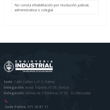
No consta inhabilitación por resolución judicial,
administrativa o colegial
Sede:
Calle Carlos I, nº 2. Palma
Delegación:
Avda. España, nº 56. Eivissa
Delegación:
Ronda de S'Estancia, nº 33 - Es Mercadal
Sede Palma:
971 20 81 11