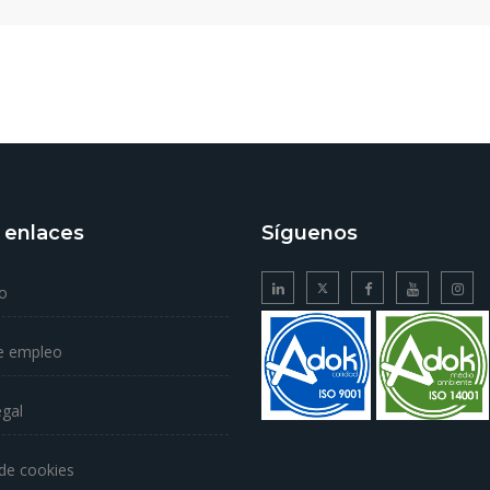
 enlaces
Síguenos
o
e empleo
egal
 de cookies