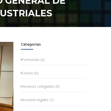
O GENERAL DE
DUSTRIALES
Categorías
Formación (3)
Cursos (0)
Servicios colegiados (0)
Acciones legales (1)