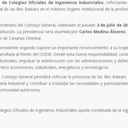
de Colegios Oficiales de Ingenieros Industriales
, reforzando 
ial de las Illes Balears en el máximo órgano institucional de la profe
aordinario del Consejo General, celebrado el pasado
2 de julio de 2
nstitución. La presidencia será asumida por
Carlos Medina Álvarez
,
s de Canarias Oriental.
presidente segundo supone un importante reconocimiento a su traye
sarrollada al frente del COEIB. Desde esta nueva responsabilidad, cont
dustriales, impulsar la interlocución con las administraciones y defen
retos económicos, industriales, energéticos y tecnológicos.
 Consejo General permitirá reforzar la presencia de las Illes Balears 
ía Industrial y contribuir a trasladar las necesidades y particularida
ra comunidad autónoma.
egios Oficiales de Ingenieros Industriales queda constituida de la sig