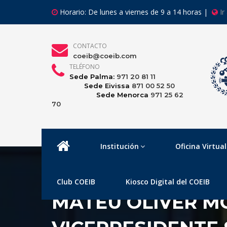
Horario: De lunes a viernes de 9 a 14 horas |
Ir
CONTACTO
coeib@coeib.com
TELÉFONO
Sede Palma:
971 20 81 11
Sede Eivissa
871 00 52 50
Sede Menorca
971 25 62
70
Institución
Oficina Virtual
Club COEIB
Kiosco Digital del COEIB
MATEU OLIVER MO