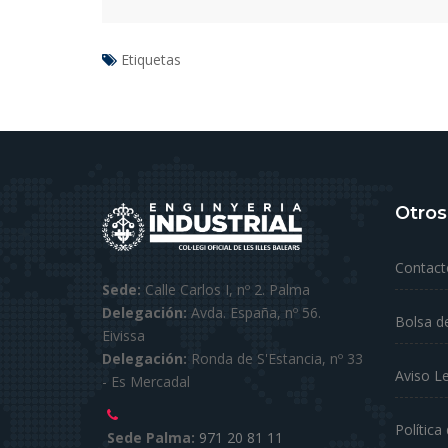
Etiquetas
Otros
Contact
Sede:
Calle Carlos I, nº 2. Palma
Delegación:
Avda. España, nº 56.
Bolsa d
Eivissa
Delegación:
Ronda de S'Estancia, nº 33
Aviso L
- Es Mercadal
Política
Sede Palma:
971 20 81 11