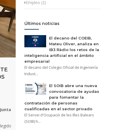
Empleo (2)
Últimos noticias
El decano del COEIB,
Mateu Oliver, analiza en
IB3 Ràdio los retos de la
inteligencia artificial en el ámbito
empresarial
El decano del Colegio Oficial de Ingeniería
NTE
Indust...
OS
El SOIB abre una nueva
convocatoria de ayudas
para fomentar la
contratación de personas
cualificadas en el sector privado
 Junta
El Servei d'Ocupació de les Illes Balears
(SOIB) h...
elegido