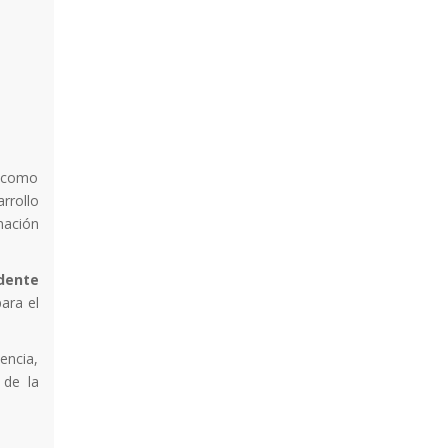
l como
rrollo
mación
dente
ara el
encia,
 de la