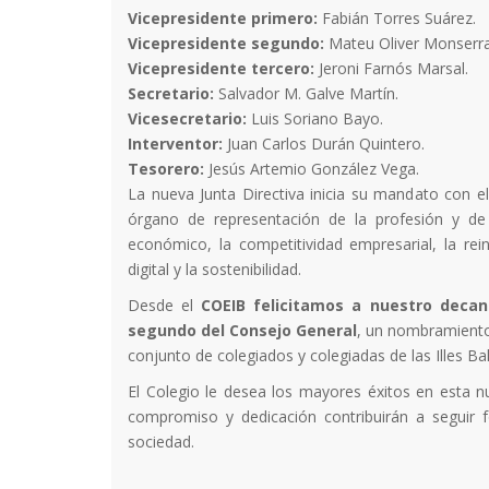
Vicepresidente primero:
Fabián Torres Suárez.
Vicepresidente segundo:
Mateu Oliver Monserra
Vicepresidente tercero:
Jeroni Farnós Marsal.
Secretario:
Salvador M. Galve Martín.
Vicesecretario:
Luis Soriano Bayo.
Interventor:
Juan Carlos Durán Quintero.
Tesorero:
Jesús Artemio González Vega.
La nueva Junta Directiva inicia su mandato con 
órgano de representación de la profesión y de p
económico, la competitividad empresarial, la reind
digital y la sostenibilidad.
Desde el
COEIB felicitamos a nuestro decan
segundo del Consejo General
, un nombramiento 
conjunto de colegiados y colegiadas de las Illes Ba
El Colegio le desea los mayores éxitos en esta n
compromiso y dedicación contribuirán a seguir for
sociedad.