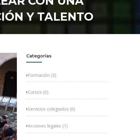
LEAR CON UNA
IÓN Y TALENTO
Categorías
Formación (3)
Cursos (0)
Servicios colegiados (0)
Acciones legales (1)