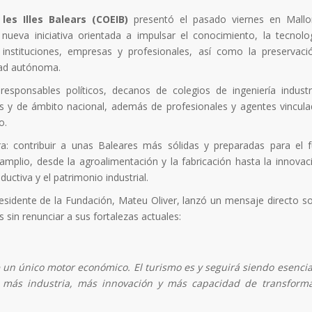
 les Illes Balears (COEIB)
presentó el pasado viernes en Mallo
 nueva iniciativa orientada a impulsar el conocimiento, la tecnolog
 instituciones, empresas y profesionales, así como la preservaci
dad autónoma.
 responsables políticos, decanos de colegios de ingeniería industr
s y de ámbito nacional, además de profesionales y agentes vincula
o.
: contribuir a unas Baleares más sólidas y preparadas para el f
amplio, desde la agroalimentación y la fabricación hasta la innovaci
ductiva y el patrimonio industrial.
esidente de la Fundación, Mateu Oliver, lanzó un mensaje directo so
 sin renunciar a sus fortalezas actuales:
un único motor económico. El turismo es y seguirá siendo esencia
ir más industria, más innovación y más capacidad de transform