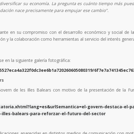
 diversificar su economía. La pregunta es cuánto tiempo más pue
undación nace precisamente para empujar ese cambio".
nte en su compromiso con el desarrollo económico y social de las
ación y la colaboración como herramientas al servicio del interés genera
 en la siguiente galería fotográfica:
85527eca4a322f0dc3ee6b1a720260605080319/6f7e7a741345ec76
rs
Govern de les Illes Balears con motivo de la presentación de la Fu
ocatoria.xhtml?lang=es&urlSemantica=el-govern-destaca-el-p
illes-balears-para-reforzar-el-futuro-del-sector
licaciones aparecidas en distintos medios de comunicación con mot