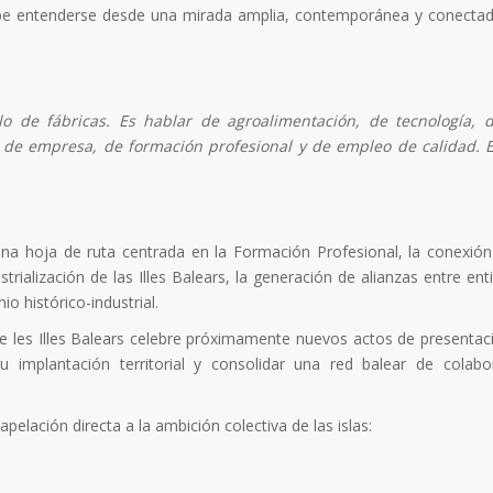
ebe entenderse desde una mirada amplia, contemporánea y conecta
o de fábricas. Es hablar de agroalimentación, de tecnología, 
n, de empresa, de formación profesional y de empleo de calidad. 
a hoja de ruta centrada en la Formación Profesional, la conexión
ustrialización de las Illes Balears, la generación de alianzas entre en
io histórico-industrial.
de les Illes Balears celebre próximamente nuevos actos de presentac
u implantación territorial y consolidar una red balear de colabo
pelación directa a la ambición colectiva de las islas: