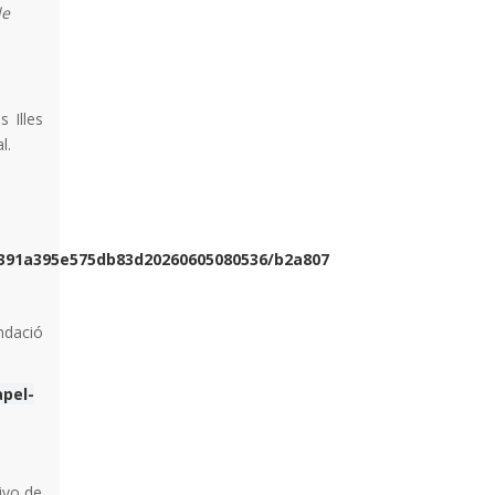
de
 Illes
l.
391a395e575db83d20260605080536/b2a807
ndació
apel-
ivo de