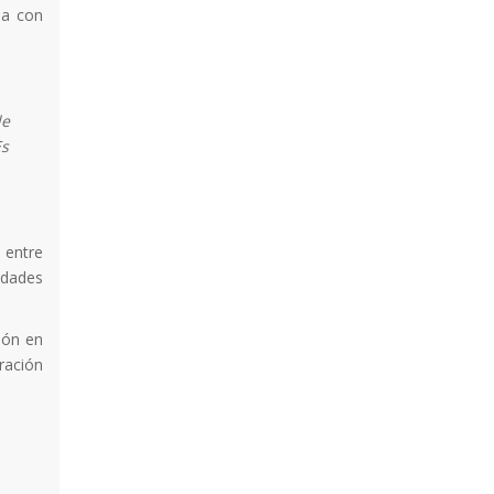
da con
de
Es
 entre
tidades
ión en
ración