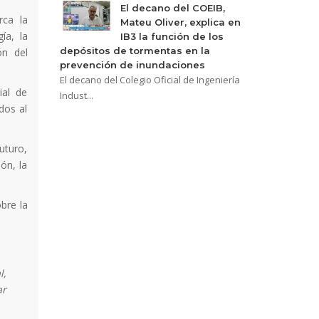
El decano del COEIB,
rca la
Mateu Oliver, explica en
ía, la
IB3 la función de los
depósitos de tormentas en la
ón del
prevención de inundaciones
El decano del Colegio Oficial de Ingeniería
ial de
Indust...
dos al
uturo,
ón, la
bre la
l,
ar