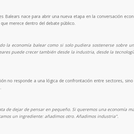
Illes Balears nace para abrir una nueva etapa en la conversación eco
gar que merece dentro del debate público.
o la economía balear como si solo pudiera sostenerse sobre u
eares puede crecer también desde la industria, desde la tecnologí
ción no responde a una lógica de confrontación entre sectores, sino
.
 trata de dejar de pensar en pequeño. Si queremos una economía m
itamos un ingrediente: añadimos otro. Añadimos industria".