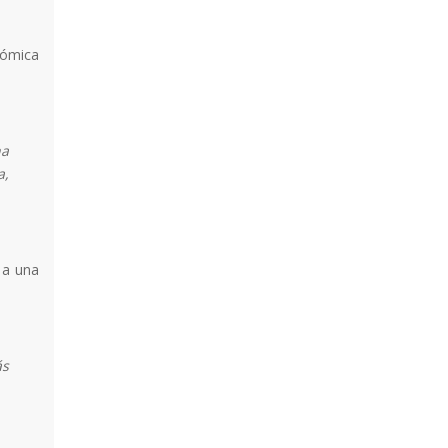
nómica
na
a,
 a una
ás