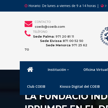
Horario: De lunes a viernes de 9 a 14 horas |
Ir
CONTACTO
coeib@coeib.com
TELÉFONO
Sede Palma:
971 20 81 11
Sede Eivissa
871 00 52 50
Sede Menorca
971 25 62
70
Institución
Oficina Virtual
Club COEIB
Kiosco Digital del COEIB
LA FUNDACIÓ IND