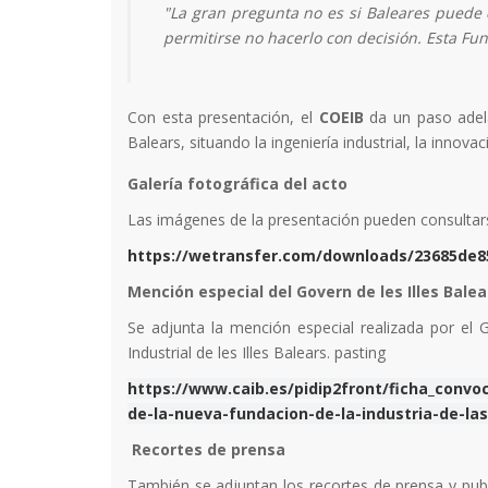
"La gran pregunta no es si Baleares puede
permitirse no hacerlo con decisión. Esta F
Con esta presentación, el
COEIB
da un paso adela
Balears, situando la ingeniería industrial, la innov
Galería fotográfica del acto
Las imágenes de la presentación pueden consultarse
https://wetransfer.com/downloads/23685de
Mención especial del Govern de les Illes Balea
Se adjunta la mención especial realizada por el 
Industrial de les Illes Balears. pasting
https://www.caib.es/pidip2front/ficha_conv
de-la-nueva-fundacion-de-la-industria-de-las-
Recortes de prensa
También se adjuntan los recortes de prensa y pub