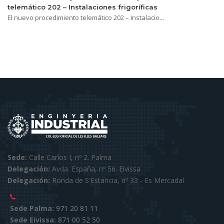
telemático 202 – Instalaciones frigoríficas
El nuevo procedimiento telemático 202 – Instalacio...
Sede:
Calle Carlos I, nº 2. Palma
Delegación:
Avda. España, nº 56. Eivissa
Delegación:
Ronda de S'Estancia, nº 33 - Es Mercadal
Sede Palma:
971 20 81 11
Sede Eivissa:
871 00 52 50