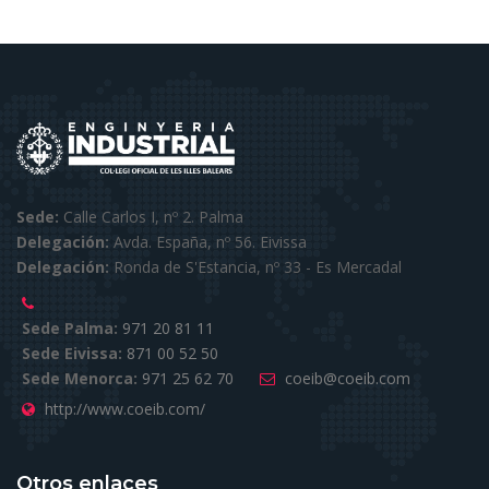
Sede:
Calle Carlos I, nº 2. Palma
Delegación:
Avda. España, nº 56. Eivissa
Delegación:
Ronda de S'Estancia, nº 33 - Es Mercadal
Sede Palma:
971 20 81 11
Sede Eivissa:
871 00 52 50
Sede Menorca:
971 25 62 70
coeib@coeib.com
http://www.coeib.com/
Otros enlaces