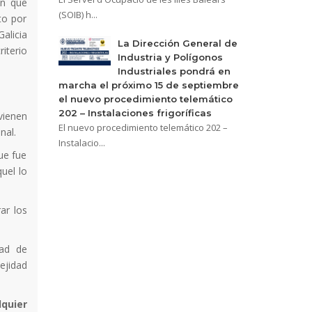
ón que
(SOIB) h...
to por
alicia
La Dirección General de
iterio
Industria y Polígonos
Industriales pondrá en
marcha el próximo 15 de septiembre
el nuevo procedimiento telemático
202 – Instalaciones frigoríficas
vienen
El nuevo procedimiento telemático 202 –
nal.
Instalacio...
ue fue
uel lo
ar los
dad de
ejidad
quier