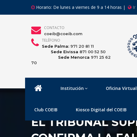
Horario: De lunes a viernes de 9 a 14 horas |
Ir
CONTACTO
coeib@coeib.com
TELÉFONO
Sede Palma:
971 20 81 11
Sede Eivissa
871 00 52 50
Sede Menorca
971 25 62
70
Institución
Oficina Virtual
Club COEIB
Kiosco Digital del COEIB
EL TRIBUNAL SUP