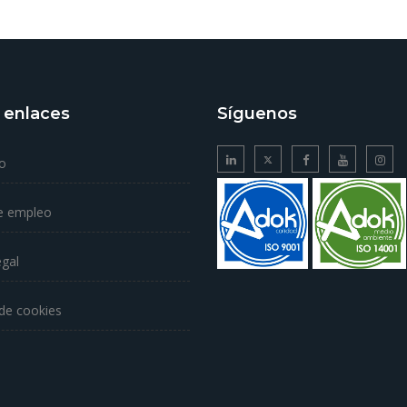
 enlaces
Síguenos
o
e empleo
egal
 de cookies