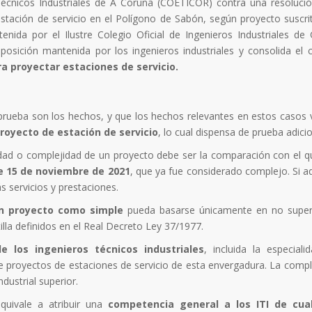
 Técnicos Industriales de A Coruña (COETICOR) contra una resoluci
estación de servicio en el Polígono de Sabón, según proyecto suscri
tenida por el Ilustre Colegio Oficial de Ingenieros Industriales de G
osición mantenida por los ingenieros industriales y consolida el cr
ra proyectar estaciones de servicio.
 prueba son los hechos, y que los hechos relevantes en estos casos 
proyecto de estación de servicio
, lo cual dispensa de prueba adicio
cidad o complejidad de un proyecto debe ser la comparación con el q
e 15 de noviembre de 2021
, que ya fue considerado complejo. Si aq
 servicios y prestaciones.
un proyecto como simple
pueda basarse únicamente en no super
illa definidos en el Real Decreto Ley 37/1977.
e los ingenieros técnicos industriales
, incluida la especiali
 de proyectos de estaciones de servicio de esta envergadura. La compl
dustrial superior.
uivale a atribuir una
competencia general a los ITI de cual