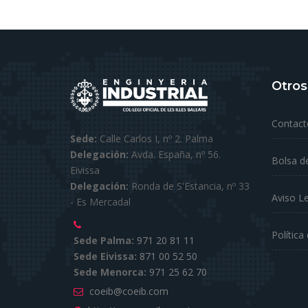
Otros
Contact
Sede:
Calle Carlos I, nº 2. Palma
Delegación:
Avda. España, nº 56.
Bolsa d
Eivissa
Delegación:
Ronda de S'Estancia, nº 33
Aviso L
- Es Mercadal
Política
Sede Palma:
971 20 81 11
Sede Eivissa:
871 00 52 50
Sede Menorca:
971 25 62 70
coeib@coeib.com