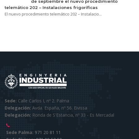
de septiembre el nuevo procedimiento
telemático 202 – Instalaciones frigoríficas
El nuevo procedimiento telemático 202 – Instalacio...
Sede:
Calle Carlos I, nº 2. Palma
Delegación:
Avda. España, nº 56. Eivissa
Delegación:
Ronda de S'Estancia, nº 33 - Es Mercadal
Sede Palma:
971 20 81 11