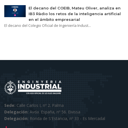
El decano del COEIB, Mateu Oliver, analiza en
IB3 Ràdio los retos de la inteligencia artificial
en el ámbito empresarial
El decano del Colegio Oficial de Ingeniería Indust...
Sede:
Calle Carlos I, nº 2. Palma
Delegación:
Avda. España, nº 56. Eivissa
Delegación:
Ronda de S'Estancia, nº 33 - Es Mercadal