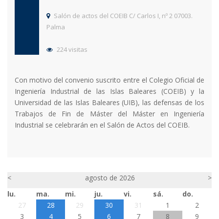
Salón de actos del COEIB C/ Carlos I, nº 2 07003.
Palma
224 visitas
Con motivo del convenio suscrito entre el Colegio Oficial de
Ingeniería Industrial de las Islas Baleares (COEIB) y la
Universidad de las Islas Baleares (UIB), las defensas de los
Trabajos de Fin de Máster del Máster en Ingeniería
Industrial se celebrarán en el Salón de Actos del COEIB.
<
agosto de 2026
>
lu.
ma.
mi.
ju.
vi.
sá.
do.
27
28
29
30
31
1
2
3
4
5
6
7
8
9