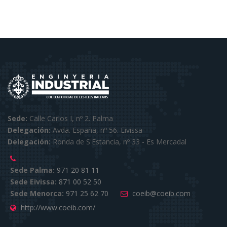
Sede:
Calle Carlos I, nº 2. Palma
Delegación:
Avda. España, nº 56. Eivissa
Delegación:
Ronda de S'Estancia, nº 33 - Es Mercadal
Sede Palma:
971 20 81 11
Sede Eivissa:
871 00 52 50
Sede Menorca:
971 25 62 70
coeib@coeib.com
http://www.coeib.com/