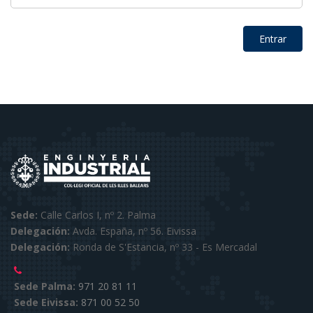
Sede:
Calle Carlos I, nº 2. Palma
Delegación:
Avda. España, nº 56. Eivissa
Delegación:
Ronda de S'Estancia, nº 33 - Es Mercadal
Sede Palma:
971 20 81 11
Sede Eivissa:
871 00 52 50