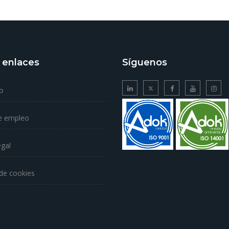
 enlaces
Síguenos
o
e empleo
egal
 de cookies