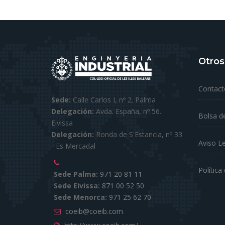
Otros
Contact
Sede:
Calle Carlos I, nº 2. Palma
Delegación:
Avda. España, nº 56.
Bolsa d
Eivissa
Delegación:
Ronda de S'Estancia, nº 33
Aviso L
- Es Mercadal
Política
Sede Palma:
971 20 81 11
Sede Eivissa:
871 00 52 50
Sede Menorca:
971 25 62 70
coeib@coeib.com