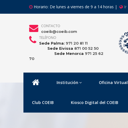
Horario: De lunes a viernes de 9 a 14 horas |
Ir
CONTACTO
coeib@coeib.com
TELÉFONO
Sede Palma:
971 20 81 11
Sede Eivissa
871 00 52 50
Sede Menorca
971 25 62
70
Institución
Oficina Virtual
Club COEIB
Kiosco Digital del COEIB